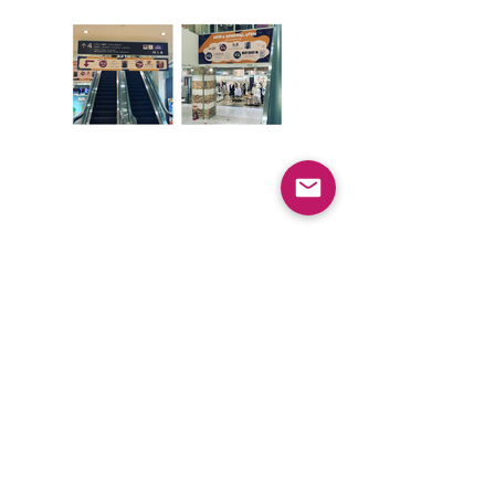
>Top
>Works
Work List