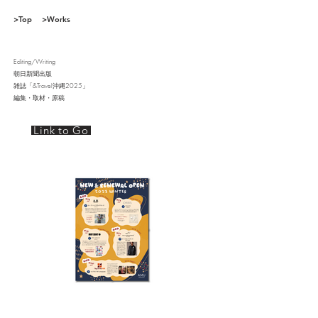
>Top
>Works
Editing/Writing
朝日新聞出版
雑誌「&Travel沖縄2025」
編集・取材・原稿
Link to Go